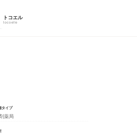
トコエル
tocoelle
舗タイプ
剤薬局
所