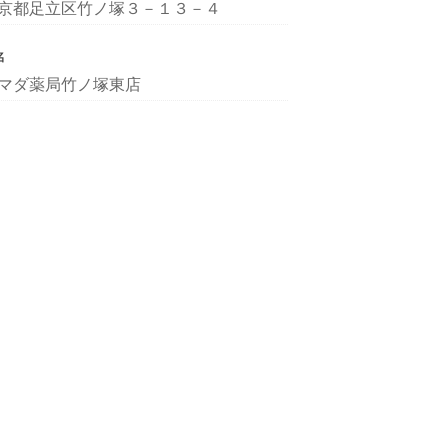
京都足立区竹ノ塚３－１３－４
名
マダ薬局竹ノ塚東店