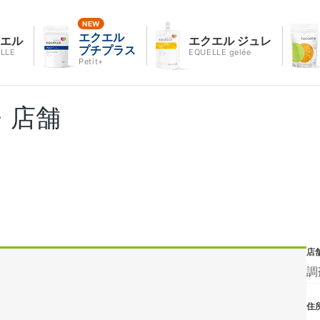
エクエル
クエル
エクエル ジュレ
プチプラス
LLE
EQUELLE gelée
Petit+
・店舗
店
調
住