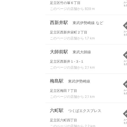
足立区竹の塚６丁目
ル
を
このページの店舗から 839 m
西新井駅
東武伊勢崎線 など
足立区西新井栄町２丁目
ル
を
このページの店舗から 1.7 km
大師前駅
東武大師線
足立区西新井１-３-１
ル
を
このページの店舗から 2.1 km
梅島駅
東武伊勢崎線
足立区梅田７丁目
ル
を
このページの店舗から 2.1 km
六町駅
つくばエクスプレス
足立区六町四丁目
ル
を
このページの店舗から 2.2 km