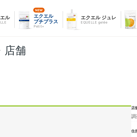
エクエル
クエル
エクエル ジュレ
プチプラス
LLE
EQUELLE gelée
Petit+
・店舗
店
調
住