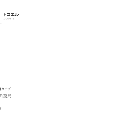
トコエル
tocoelle
舗タイプ
剤薬局
所