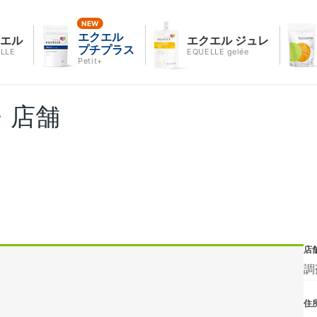
エクエル
クエル
エクエル ジュレ
プチプラス
LLE
EQUELLE gelée
Petit+
・店舗
店
調
住