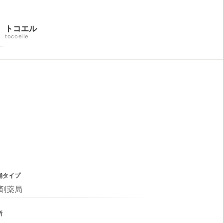
トコエル
tocoelle
舗タイプ
剤薬局
所