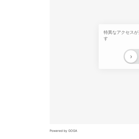
特異なアクセスが
す
›
Powered by GOGA