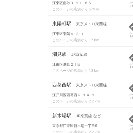
江東区南砂３-１１-８５
ル
を
このページの店舗から 579 m
東陽町駅
東京メトロ東西線
江東区東陽４-２-１
ル
を
このページの店舗から 1.7 km
潮見駅
JR京葉線
江東区潮見２丁目
ル
を
このページの店舗から 1.8 km
西葛西駅
東京メトロ東西線
江戸川区西葛西６-１４-１
ル
を
このページの店舗から 2.2 km
新木場駅
JR京葉線 など
東京都江東区新木場一丁目5
ル
を
このページの店舗から 2.2 km