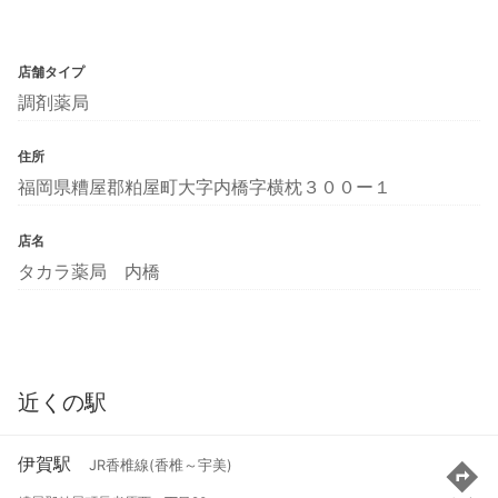
店舗タイプ
調剤薬局
住所
福岡県糟屋郡粕屋町大字内橋字横枕３００ー１
店名
タカラ薬局 内橋
近くの駅
伊賀駅
JR香椎線(香椎～宇美)