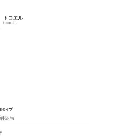
トコエル
tocoelle
舗タイプ
剤薬局
所