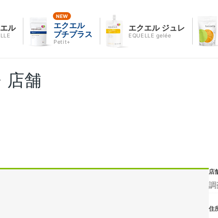
エクエル
クエル
エクエル ジュレ
プチプラス
LLE
EQUELLE gelée
Petit+
・店舗
店
調
住