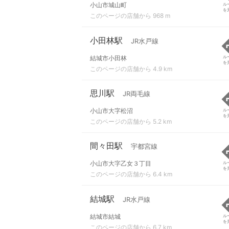
小山市城山町
ル
を
このページの店舗から 968 m
小田林駅
JR水戸線
結城市小田林
ル
を
このページの店舗から 4.9 km
思川駅
JR両毛線
小山市大字松沼
ル
を
このページの店舗から 5.2 km
間々田駅
宇都宮線
小山市大字乙女３丁目
ル
を
このページの店舗から 6.4 km
結城駅
JR水戸線
結城市結城
ル
を
このページの店舗から 6.7 km