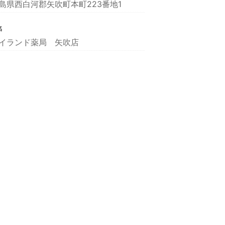
島県西白河郡矢吹町本町223番地1
名
イランド薬局 矢吹店