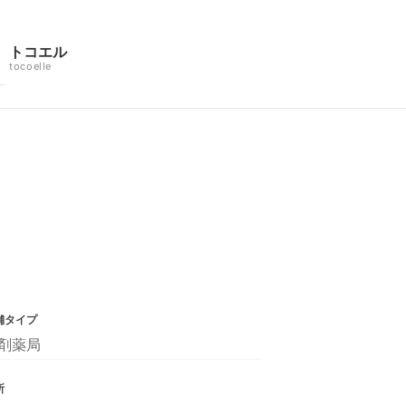
トコエル
tocoelle
舗タイプ
剤薬局
所