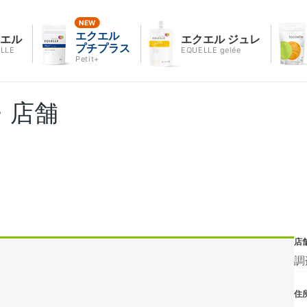
エクエル
クエル
エクエル ジュレ
プチプラス
LLE
EQUELLE gelée
Petit+
・店舗
店
調
住