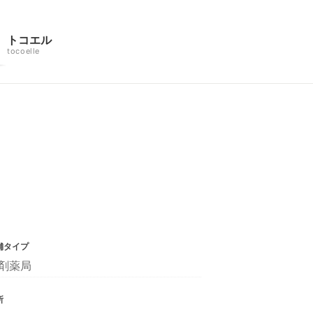
トコエル
tocoelle
舗タイプ
剤薬局
所