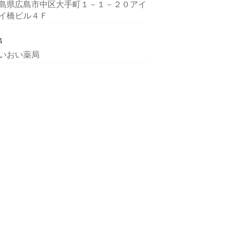
島県広島市中区大手町１－１－２０アイ
イ橋ビル４Ｆ
名
いおい薬局