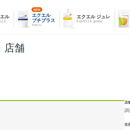
エクエル
クエル
エクエル ジュレ
プチプラス
LLE
EQUELLE gelée
Petit+
・店舗
店
調
住