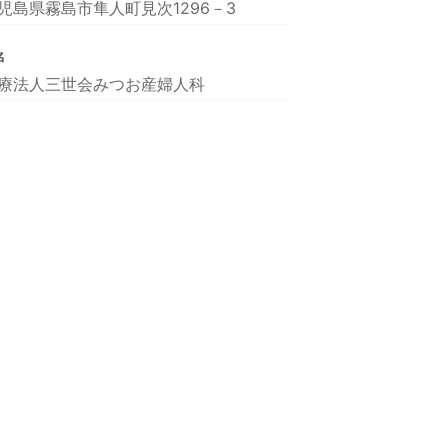
児島県霧島市隼人町見次1296－3
名
療法人三世会みつお産婦人科