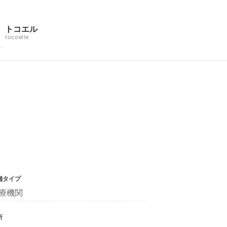
トコエル
tocoelle
舗タイプ
療機関
所