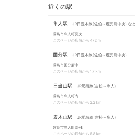
近くの駅
隼人駅
JR日豊本線(佐伯～鹿児島中央) な
霧島市隼人町見次
このページの店舗から 472 m
国分駅
JR日豊本線(佐伯～鹿児島中央)
霧島市国分府中
このページの店舗から 1.7 km
日当山駅
JR肥薩線(吉松～隼人)
霧島市隼人町内
このページの店舗から 2.2 km
表木山駅
JR肥薩線(吉松～隼人)
霧島市隼人町嘉例川
このページの店舗から 5.8 km