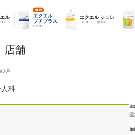
エクエル
クエル
エクエル ジュレ
プチプラス
LLE
EQUELLE gelée
Petit+
・店舗
婦人科
婦人科
店
医
住