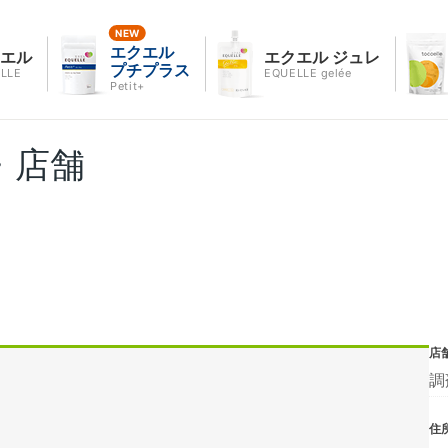
エクエル
クエル
エクエル ジュレ
プチプラス
LLE
EQUELLE gelée
Petit+
・店舗
店
調
住