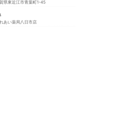
賀県東近江市青葉町1-45
名
れあい薬局八日市店