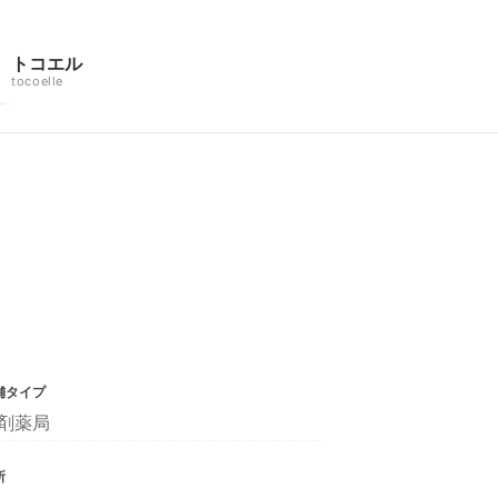
トコエル
tocoelle
舗タイプ
剤薬局
所