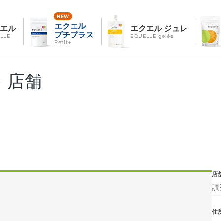
エクエル
クエル
エクエル ジュレ
プチプラス
LLE
EQUELLE gelée
Petit+
・店舗
店
調
住