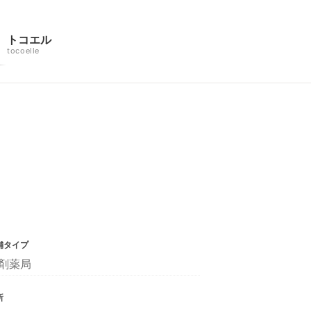
トコエル
tocoelle
舗タイプ
剤薬局
所