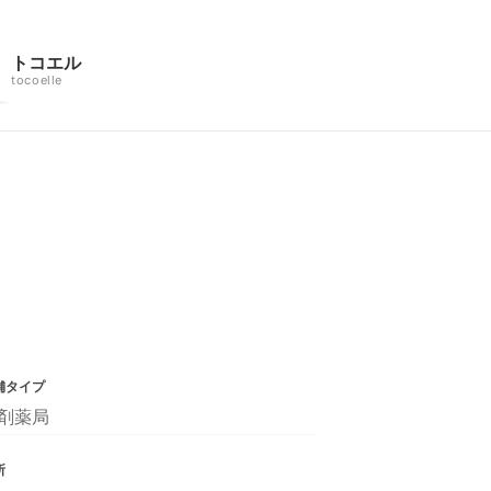
トコエル
tocoelle
舗タイプ
剤薬局
所