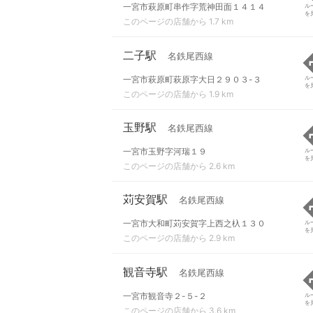
一宮市萩原町串作字荒神田面１４１４
ル
を
このページの店舗から 1.7 km
二子駅
名鉄尾西線
一宮市萩原町萩原字大日２９０３-３
ル
を
このページの店舗から 1.9 km
玉野駅
名鉄尾西線
一宮市玉野字河瑞１９
ル
を
このページの店舗から 2.6 km
苅安賀駅
名鉄尾西線
一宮市大和町苅安賀字上西之杁１３０
ル
を
このページの店舗から 2.9 km
観音寺駅
名鉄尾西線
一宮市観音寺２-５-２
ル
を
このページの店舗から 3.6 km