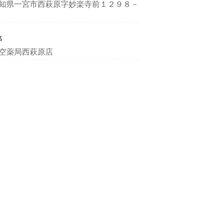
知県一宮市西萩原字妙楽寺前１２９８－
名
空薬局西萩原店