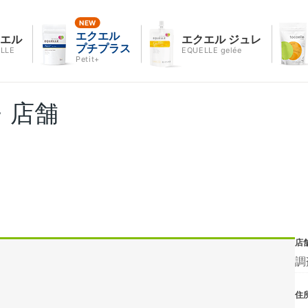
エクエル
クエル
エクエル ジュレ
プチプラス
LLE
EQUELLE gelée
Petit+
・店舗
店
調
住