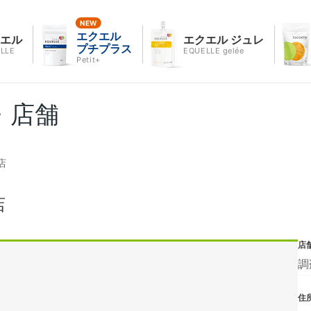
エクエル
クエル
エクエル ジュレ
プチプラス
LLE
EQUELLE gelée
Petit+
・店舗
店
店
店
調
住