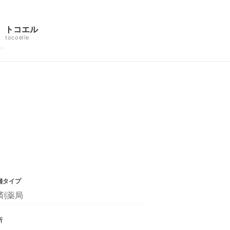
トコエル
tocoelle
舗タイプ
剤薬局
所