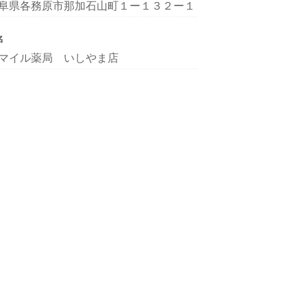
阜県各務原市那加石山町１ー１３２ー１
名
マイル薬局 いしやま店