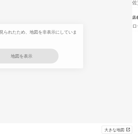
佐
店
ロ
見られたため、地図を非表示にしていま
地図を表示
大きな地図