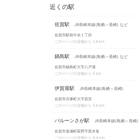
近くの駅
佐賀駅
JR長崎本線(鳥栖～長崎) など
佐賀市駅前中央１丁目
このページの店舗から 2.9 km
鍋島駅
JR長崎本線(鳥栖～長崎) など
佐賀市鍋島町大字八戸溝
このページの店舗から 5 km
伊賀屋駅
JR長崎本線(鳥栖～長崎)
佐賀市兵庫町大字若宮
このページの店舗から 5.6 km
バルーンさが駅
JR長崎本線(鳥栖～長崎)
佐賀市嘉瀬町荻野字黒木篭
このページの店舗から 6.4 km