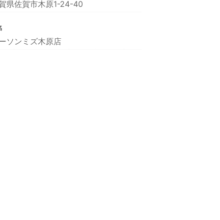
賀県佐賀市木原1-24-40
名
ーソンミズ木原店