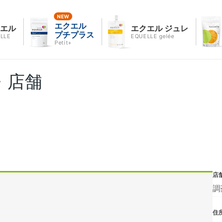
エクエル
クエル
エクエル ジュレ
プチプラス
LLE
EQUELLE gelée
Petit+
・店舗
店
調
住