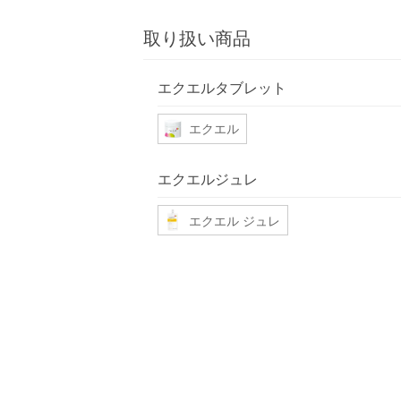
取り扱い商品
エクエルタブレット
エクエル
エクエルジュレ
エクエル ジュレ