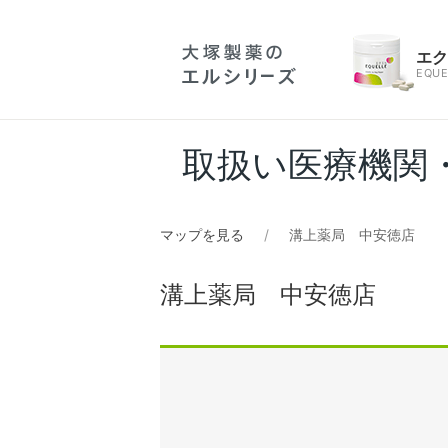
エ
EQUE
取扱い医療機関
マップを見る
溝上薬局 中安徳店
溝上薬局 中安徳店