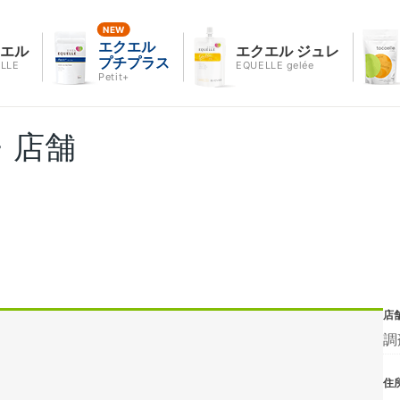
エクエル
クエル
エクエル ジュレ
プチプラス
LLE
EQUELLE gelée
Petit+
・店舗
店
調
住