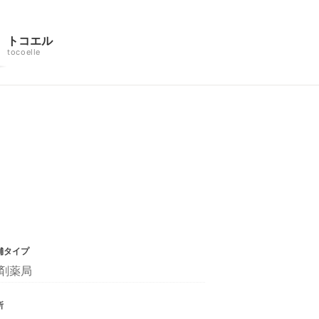
トコエル
tocoelle
舗タイプ
剤薬局
所