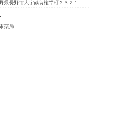
野県長野市大字鶴賀権堂町２３２１
名
東薬局