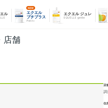
エクエル
クエル
エクエル ジュレ
プチプラス
LLE
EQUELLE gelée
Petit+
・店舗
店
調
住