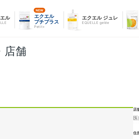
エクエル
クエル
エクエル ジュレ
プチプラス
LLE
EQUELLE gelée
Petit+
・店舗
店
医
住