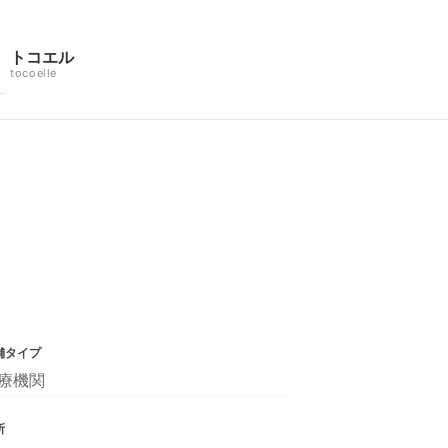
トコエル
tocoelle
舗タイプ
療機関
所