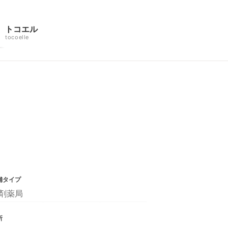
トコエル
tocoelle
舗タイプ
剤薬局
所