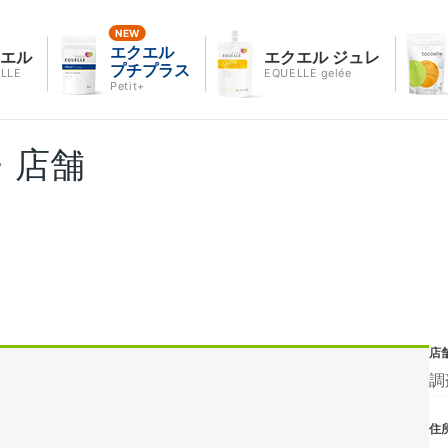
エクエル
クエル
エクエル ジュレ
プチプラス
LLE
EQUELLE gelée
Petit+
・店舗
店
調
住