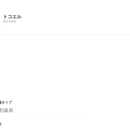
トコエル
tocoelle
舗タイプ
剤薬局
所