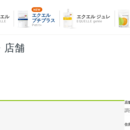
エクエル
クエル
エクエル ジュレ
プチプラス
LLE
EQUELLE gelée
Petit+
・店舗
店
調
住