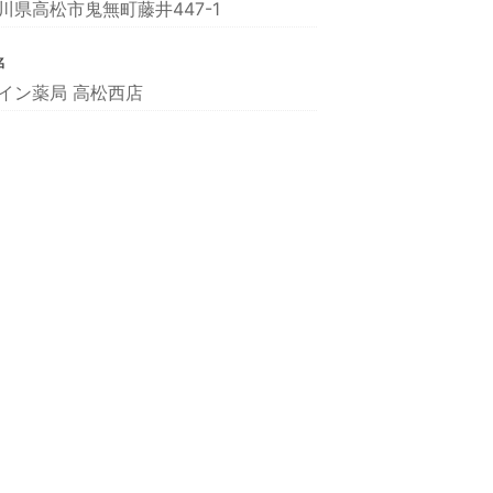
川県高松市鬼無町藤井447-1
名
イン薬局 高松西店