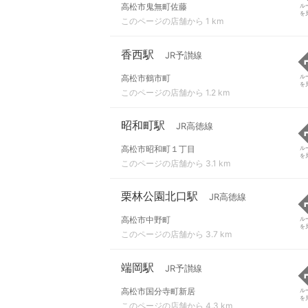
高松市鬼無町佐藤
ル
を
このページの店舗から 1 km
香西駅
JR予讃線
高松市鶴市町
ル
を
このページの店舗から 1.2 km
昭和町駅
JR高徳線
高松市昭和町１丁目
ル
を
このページの店舗から 3.1 km
栗林公園北口駅
JR高徳線
高松市中野町
ル
を
このページの店舗から 3.7 km
端岡駅
JR予讃線
高松市国分寺町新居
ル
を
このページの店舗から 4.3 km