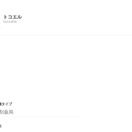
トコエル
tocoelle
舗タイプ
剤薬局
所