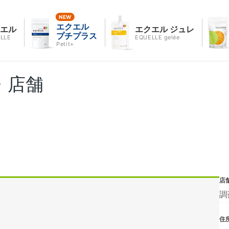
エクエル
クエル
エクエル ジュレ
プチプラス
LLE
EQUELLE gelée
Petit+
・店舗
店
調
住