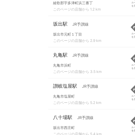
綾歌郡宇多津町浜三番丁
ル
を
このページの店舗から 1.2 km
坂出駅
JR予讃線
坂出市元町１丁目
ル
を
このページの店舗から 2.9 km
丸亀駅
JR予讃線
丸亀市浜町
ル
を
このページの店舗から 3.5 km
讃岐塩屋駅
JR予讃線
丸亀市塩屋町
ル
を
このページの店舗から 5.2 km
八十場駅
JR予讃線
坂出市西庄町
ル
を
このページの店舗から 5.4 km