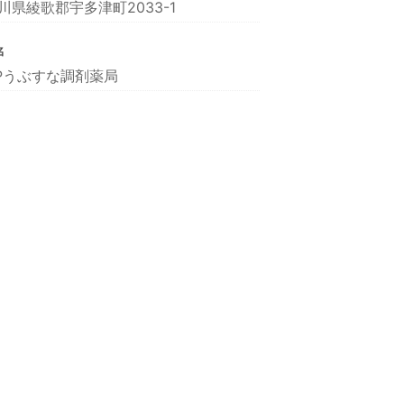
川県綾歌郡宇多津町2033-1
名
Pうぶすな調剤薬局