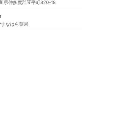
川県仲多度郡琴平町320-18
名
Pすなはら薬局