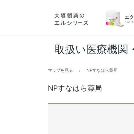
エ
EQUE
取扱い医療機関
マップを見る
NPすなはら薬局
NPすなはら薬局