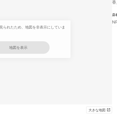
香
店
N
見られたため、地図を非表示にしていま
地図を表示
大きな地図