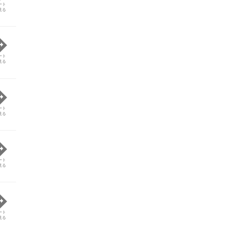
ート
見る
ート
見る
ート
見る
ート
見る
ート
見る