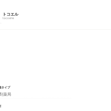
トコエル
tocoelle
舗タイプ
剤薬局
所