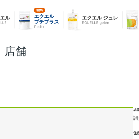
エクエル
クエル
エクエル ジュレ
プチプラス
LLE
EQUELLE gelée
Petit+
・店舗
店
調
住