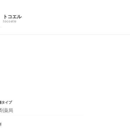
トコエル
tocoelle
舗タイプ
剤薬局
所