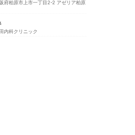
阪府柏原市上市一丁目2-2 アゼリア柏原
名
田内科クリニック