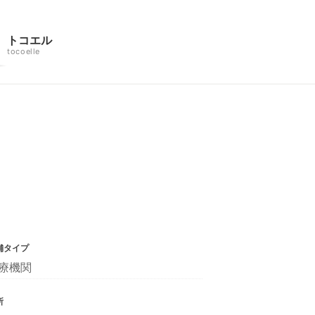
トコエル
tocoelle
舗タイプ
療機関
所