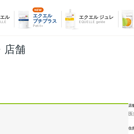
エクエル
クエル
エクエル ジュレ
プチプラス
LLE
EQUELLE gelée
Petit+
・店舗
店
医
住