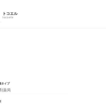
トコエル
tocoelle
舗タイプ
剤薬局
所