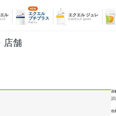
エクエル
クエル
エクエル ジュレ
プチプラス
LLE
EQUELLE gelée
Petit+
・店舗
店
調
住