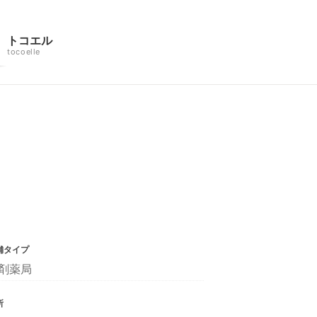
トコエル
tocoelle
舗タイプ
剤薬局
所