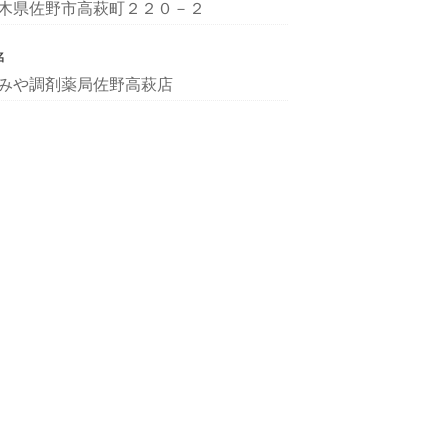
木県佐野市高萩町２２０－２
名
みや調剤薬局佐野高萩店