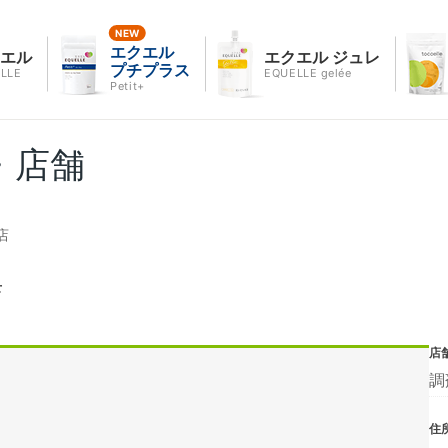
エクエル
クエル
エクエル ジュレ
プチプラス
LLE
EQUELLE gelée
Petit+
・店舗
店
店
店
調
住