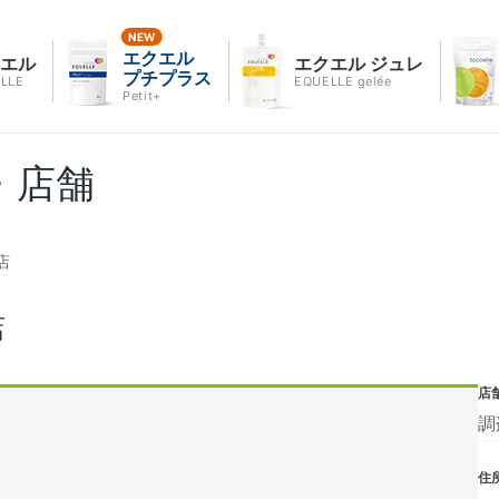
エクエル
クエル
エクエル ジュレ
プチプラス
LLE
EQUELLE gelée
Petit+
・店舗
店
店
店
調
住