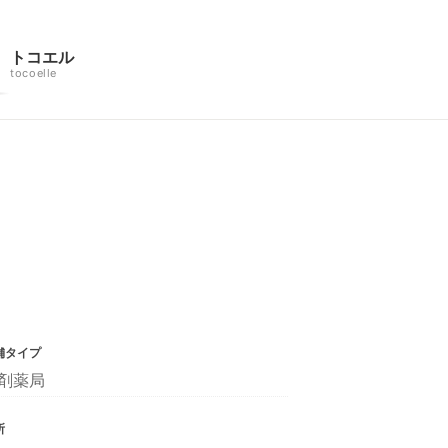
トコエル
tocoelle
舗タイプ
剤薬局
所