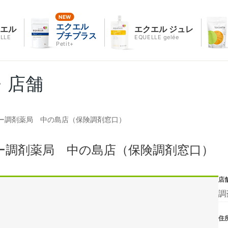
エクエル
クエル
エクエル ジュレ
プチプラス
LLE
EQUELLE gelée
Petit+
・店舗
ー調剤薬局 中の島店（保険調剤窓口）
ー調剤薬局 中の島店（保険調剤窓口）
店
調
住