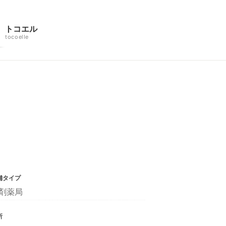
トコエル
tocoelle
舗タイプ
剤薬局
所