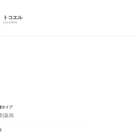
トコエル
tocoelle
舗タイプ
剤薬局
所