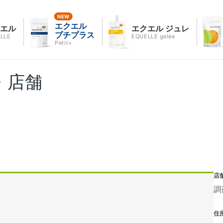
エクエル
クエル
エクエル ジュレ
プチプラス
LLE
EQUELLE gelée
Petit+
・店舗
店
調
住