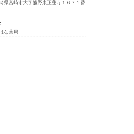
崎県宮崎市大字熊野東正蓮寺１６７１番
名
はな薬局