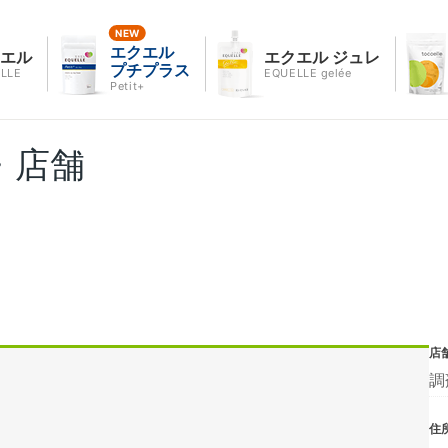
エクエル
クエル
エクエル ジュレ
プチプラス
LLE
EQUELLE gelée
Petit+
・店舗
店
調
住