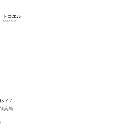
トコエル
tocoelle
舗タイプ
剤薬局
所