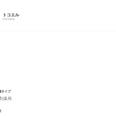
トコエル
tocoelle
舗タイプ
剤薬局
所