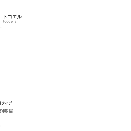
トコエル
tocoelle
舗タイプ
剤薬局
所