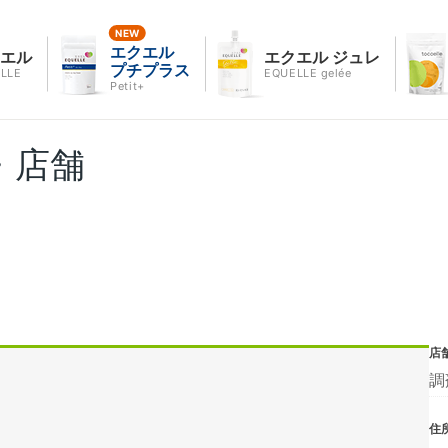
エクエル
クエル
エクエル ジュレ
プチプラス
LLE
EQUELLE gelée
Petit+
・店舗
店
調
住