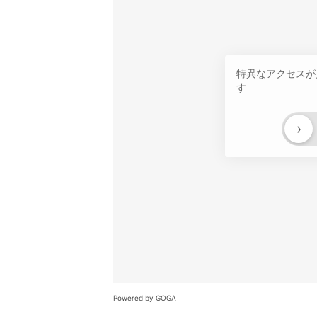
特異なアクセスが
す
›
Powered by GOGA