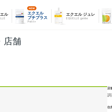
エクエル
クエル
エクエル ジュレ
プチプラス
LLE
EQUELLE gelée
Petit+
・店舗
店
調
住