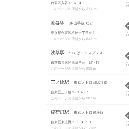
台東区入谷１-６-４
ル
を
このページの店舗から 354 m
鶯谷駅
JR山手線 など
東京都台東区根岸一丁目4-1
ル
を
このページの店舗から 844 m
浅草駅
つくばエクスプレス
東京都台東区西浅草三丁目1-11
ル
を
このページの店舗から 958 m
三ノ輪駅
東京メトロ日比谷線
台東区三ノ輪２-１４-７
ル
を
このページの店舗から 987 m
稲荷町駅
東京メトロ銀座線
台東区東上野３-３３-１１
ル
を
このページの店舗から 1.2 km