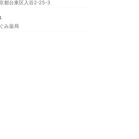
京都台東区入谷2-25-3
名
ぐみ薬局