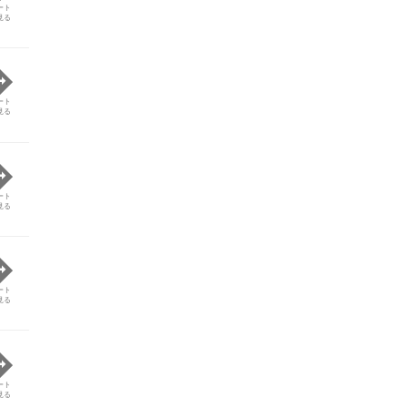
ート
見る
ート
見る
ート
見る
ート
見る
ート
見る