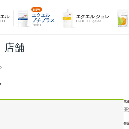
エクエル
クエル
エクエル ジュレ
プチプラス
LLE
EQUELLE gelée
Petit+
・店舗
ク
ク
店
医
住