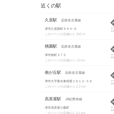
近くの駅
久居駅
近鉄名古屋線
津市久居新町９９４-６
ル
を
このページの店舗から 250 m
桃園駅
近鉄名古屋線
津市牧町３７５
ル
を
このページの店舗から 1.5 km
南が丘駅
近鉄名古屋線
津市大字垂水東焼尾２６１２-５９
ル
を
このページの店舗から 2.3 km
高茶屋駅
JR紀勢本線
津市高茶屋小森町
ル
を
このページの店舗から 3.1 km