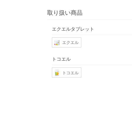
取り扱い商品
エクエルタブレット
エクエル
トコエル
トコエル