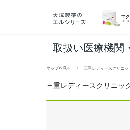
エ
EQUE
取扱い医療機関
マップを見る
三重レディースクリニッ
三重レディースクリニッ