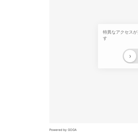
特異なアクセスが
す
›
Powered by GOGA