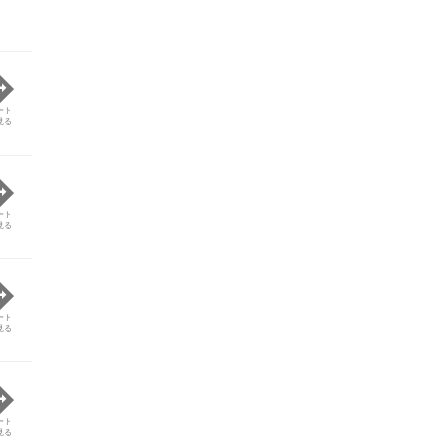
ート
見る
ート
見る
ート
見る
ート
見る