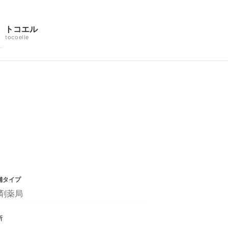
トコエル
tocoelle
舗タイプ
剤薬局
所