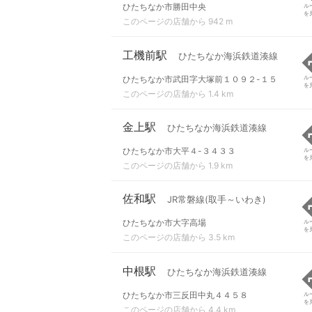
ひたちなか市勝田中央
ル
を
このページの店舗から 942 m
工機前駅
ひたちなか海浜鉄道湊線
ひたちなか市武田字大塚前１０９２-１５
ル
を
このページの店舗から 1.4 km
金上駅
ひたちなか海浜鉄道湊線
ひたちなか市大平４-３４３３
ル
を
このページの店舗から 1.9 km
佐和駅
JR常磐線(取手～いわき)
ひたちなか市大字高場
ル
を
このページの店舗から 3.5 km
中根駅
ひたちなか海浜鉄道湊線
ひたちなか市三反田中丸４４５８
ル
を
このページの店舗から 4.4 km