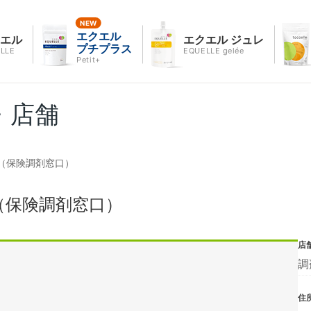
エクエル
クエル
エクエル ジュレ
プチプラス
LLE
EQUELLE gelée
Petit+
・店舗
（保険調剤窓口）
（保険調剤窓口）
店
調
住