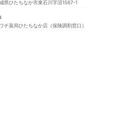
城県ひたちなか市東石川字沼1567-1
名
ワチ薬局ひたちなか店（保険調剤窓口）