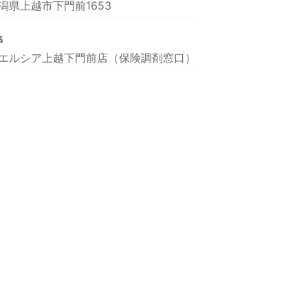
潟県上越市下門前1653
名
エルシア上越下門前店（保険調剤窓口）