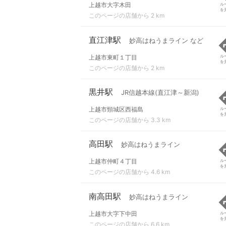
上越市大字木田
ル
を
このページの店舗から 2 km
直江津駅
妙高はねうまライン など
上越市東町１丁目
ル
を
このページの店舗から 2 km
黒井駅
JR信越本線(直江津～新潟)
上越市頸城区西福島
ル
を
このページの店舗から 3.3 km
高田駅
妙高はねうまライン
上越市仲町４丁目
ル
を
このページの店舗から 4.6 km
南高田駅
妙高はねうまライン
上越市大字下中田
ル
を
このページの店舗から 6.6 km