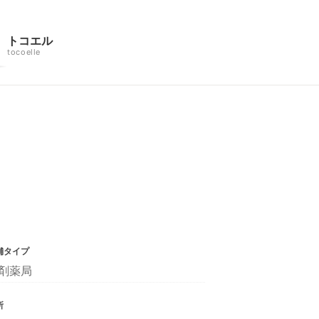
トコエル
tocoelle
舗タイプ
剤薬局
所