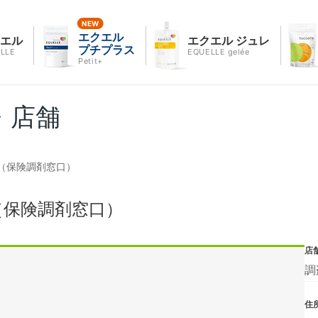
エクエル
クエル
エクエル ジュレ
プチプラス
LLE
EQUELLE gelée
Petit+
・店舗
（保険調剤窓口）
（保険調剤窓口）
店
調
住