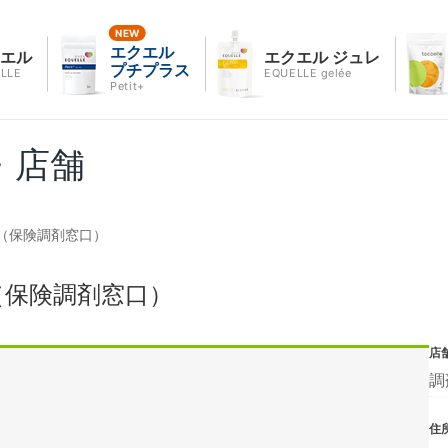
エクエル
クエル
エクエル ジュレ
プチプラス
LLE
EQUELLE gelée
Petit+
・店舗
（保険調剤窓口）
（保険調剤窓口）
店
調
住