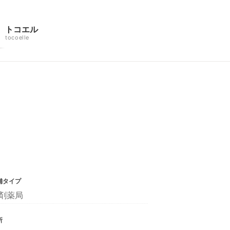
トコエル
tocoelle
舗タイプ
剤薬局
所