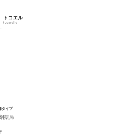
トコエル
tocoelle
舗タイプ
剤薬局
所