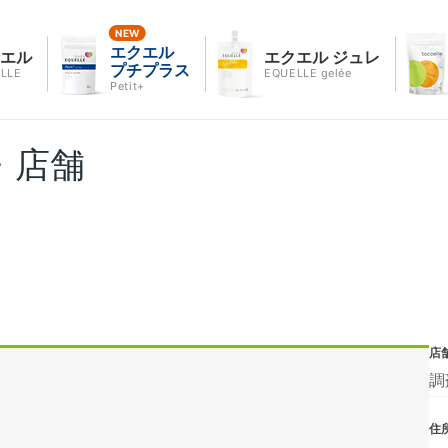
エクエル
クエル
エクエル ジュレ
プチプラス
LLE
EQUELLE gelée
Petit+
・店舗
店
調
住