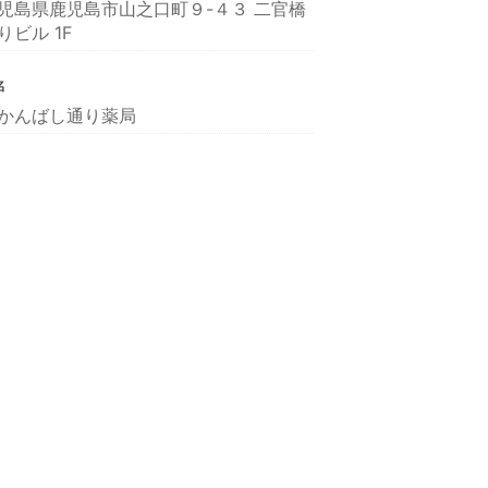
児島県鹿児島市山之口町９-４３ 二官橋
りビル 1F
名
かんばし通り薬局