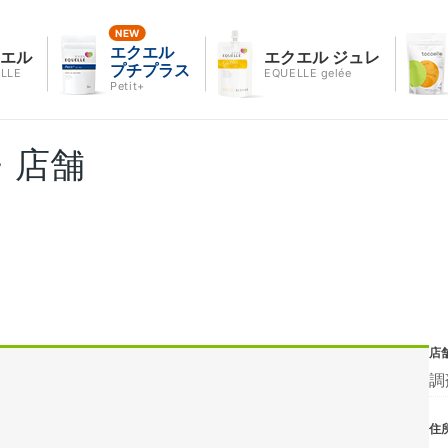
エクエル
クエル
エクエル ジュレ
プチプラス
LLE
EQUELLE gelée
Petit+
・店舗
店
調
住