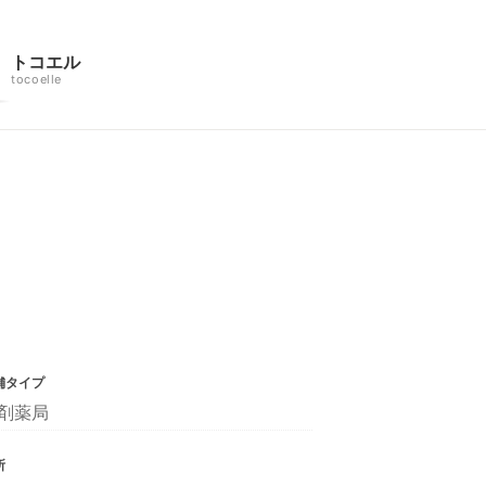
トコエル
tocoelle
舗タイプ
剤薬局
所