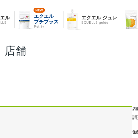
エクエル
クエル
エクエル ジュレ
プチプラス
LLE
EQUELLE gelée
Petit+
・店舗
店
調
住