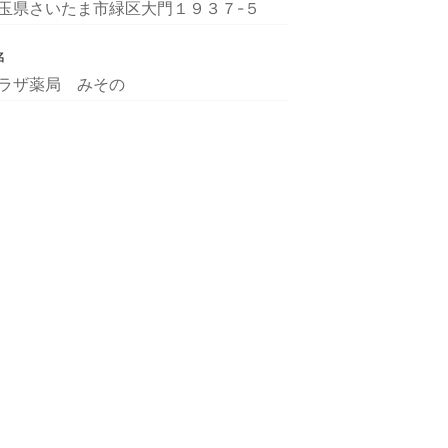
玉県さいたま市緑区大門１９３７-５
名
ラザ薬局 みその