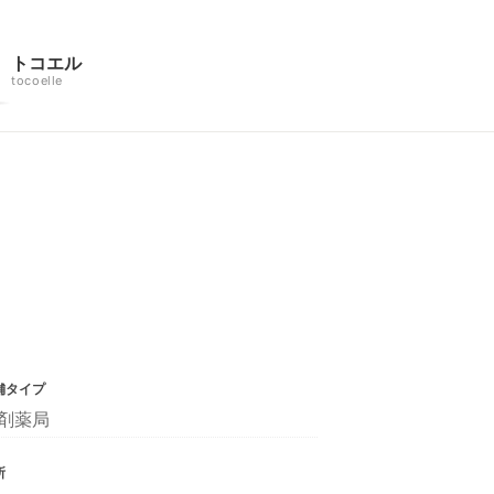
トコエル
tocoelle
舗タイプ
剤薬局
所