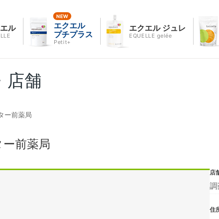
エクエル
クエル
エクエル ジュレ
プチプラス
LLE
EQUELLE gelée
Petit+
・店舗
ター前薬局
ター前薬局
店
調
住