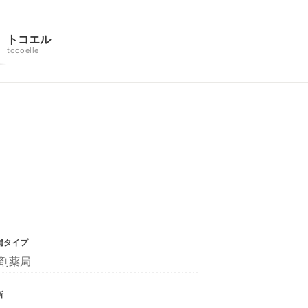
トコエル
tocoelle
舗タイプ
剤薬局
所