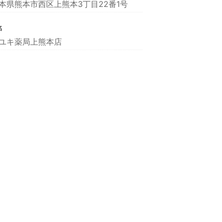
本県熊本市西区上熊本3丁目22番1号
名
ユキ薬局上熊本店