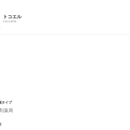
トコエル
tocoelle
舗タイプ
剤薬局
所