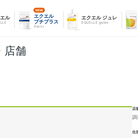
エクエル
クエル
エクエル ジュレ
プチプラス
LLE
EQUELLE gelée
Petit+
・店舗
店
調
住