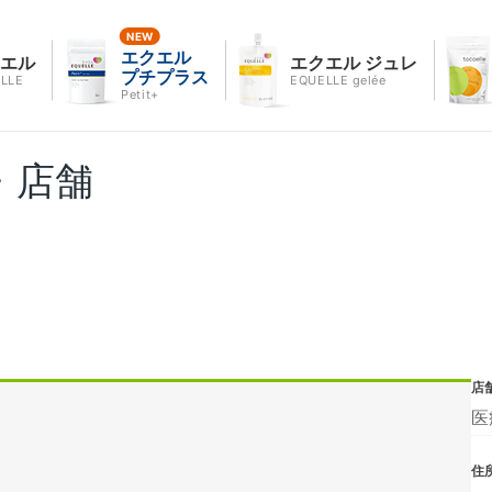
エクエル
クエル
エクエル ジュレ
プチプラス
LLE
EQUELLE gelée
Petit+
・店舗
店
医
住