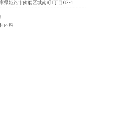
庫県姫路市飾磨区城南町1丁目67-1
名
村内科