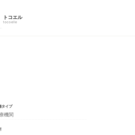
トコエル
tocoelle
舗タイプ
療機関
所