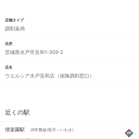
店舗タイプ
調剤薬局
住所
茨城県水戸市見和1-309-2
店名
ウエルシア水戸見和店（保険調剤窓口）
近くの駅
偕楽園駅
JR常磐線(取手～いわき)