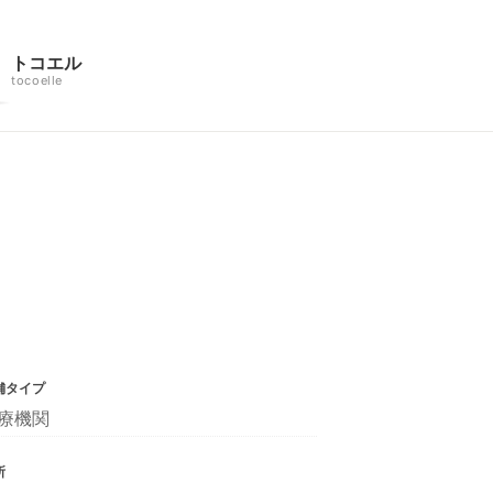
トコエル
tocoelle
舗タイプ
療機関
所