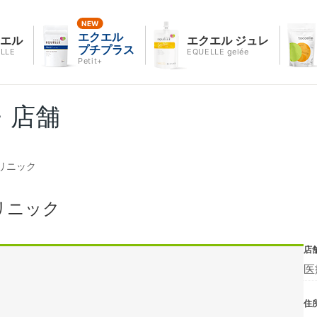
エクエル
クエル
エクエル ジュレ
プチプラス
LLE
EQUELLE gelée
Petit+
・店舗
リニック
リニック
店
医
住