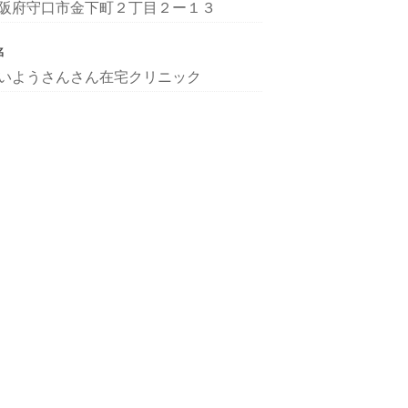
阪府守口市金下町２丁目２ー１３
名
いようさんさん在宅クリニック