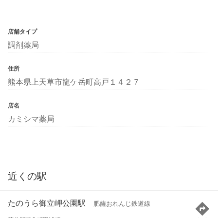
店舗タイプ
調剤薬局
住所
熊本県上天草市龍ケ岳町高戸１４２７
店名
カミシマ薬局
近くの駅
たのうら御立岬公園駅
肥薩おれんじ鉄道線