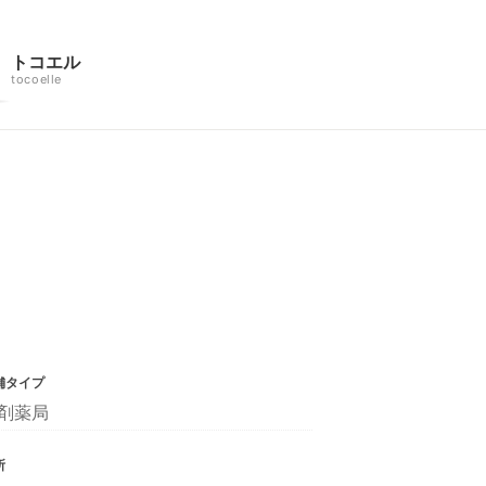
トコエル
tocoelle
舗タイプ
剤薬局
所