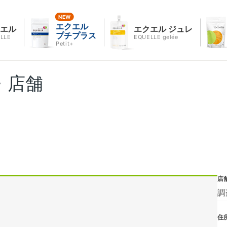
エクエル
クエル
エクエル ジュレ
プチプラス
LLE
EQUELLE gelée
Petit+
・店舗
店
調
住