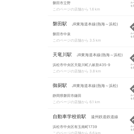
磐田市立野
ル
を
このページの店舗から 1.6 km
磐田駅
JR東海道本線(熱海～浜松)
磐田市中泉
ル
を
このページの店舗から 3.5 km
天竜川駅
JR東海道本線(熱海～浜松)
浜松市中央区天龍川町八畝割435-9
ル
を
このページの店舗から 3.8 km
御厨駅
JR東海道本線(熱海～浜松)
静岡県磐田市鎌田
ル
を
このページの店舗から 6.1 km
自動車学校前駅
遠州鉄道鉄道線
浜松市中央区有玉南町1739
ル
を
このページの店舗から 6.6 km