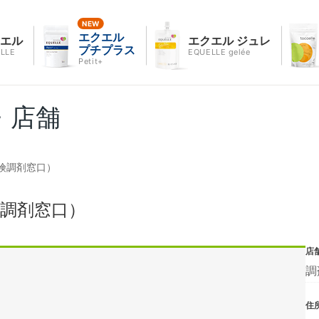
エクエル
クエル
エクエル ジュレ
プチプラス
LLE
EQUELLE gelée
Petit+
・店舗
険調剤窓口）
調剤窓口）
店
調
住