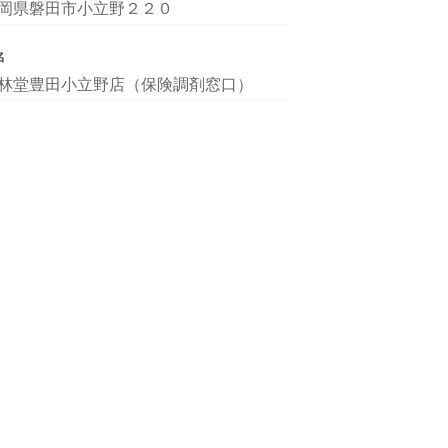
岡県磐田市小立野２２０
名
林堂豊田小立野店（保険調剤窓口）