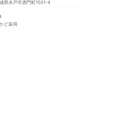
城県水戸市酒門町1501-4
名
かど薬局