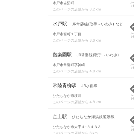
水戸市吉沼町
ル
を
このページの店舗から 3.2 km
水戸駅
JR常磐線(取手～いわき) など
水戸市宮町１丁目
ル
を
このページの店舗から 3.6 km
偕楽園駅
JR常磐線(取手～いわき)
水戸市常磐町字神崎
ル
を
このページの店舗から 4.8 km
常陸青柳駅
JR水郡線
ひたちなか市枝川
ル
を
このページの店舗から 4.8 km
金上駅
ひたちなか海浜鉄道湊線
ひたちなか市大平４-３４３３
ル
を
このページの店舗から 6 km