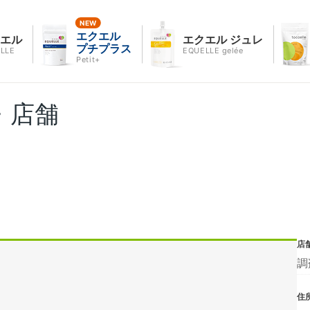
エクエル
クエル
エクエル ジュレ
プチプラス
LLE
EQUELLE gelée
Petit+
・店舗
店
調
住