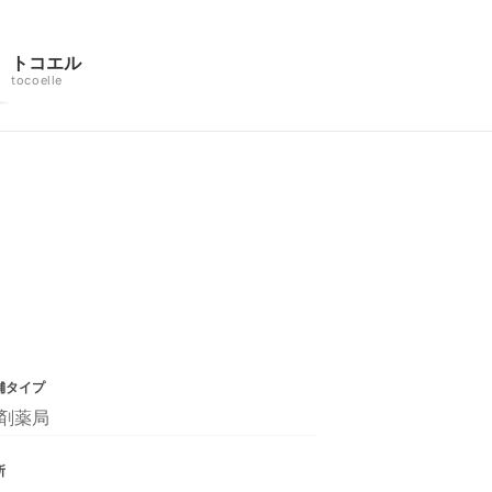
トコエル
tocoelle
舗タイプ
剤薬局
所