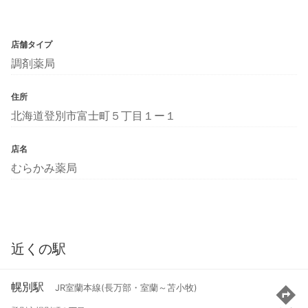
店舗タイプ
調剤薬局
住所
北海道登別市富士町５丁目１ー１
店名
むらかみ薬局
近くの駅
幌別駅
JR室蘭本線(長万部・室蘭～苫小牧)