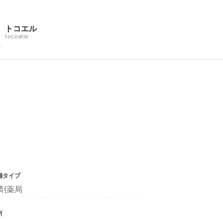
トコエル
tocoelle
舗タイプ
剤薬局
所